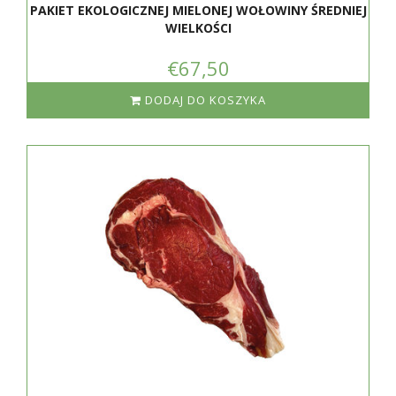
PAKIET EKOLOGICZNEJ MIELONEJ WOŁOWINY ŚREDNIEJ
WIELKOŚCI
€67,50
DODAJ DO KOSZYKA