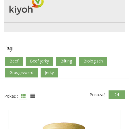
Tagi
beef
beef jerky
bilting
biologisch
grasgevoerd
jerky
Pokazać :
24
Pokaż :