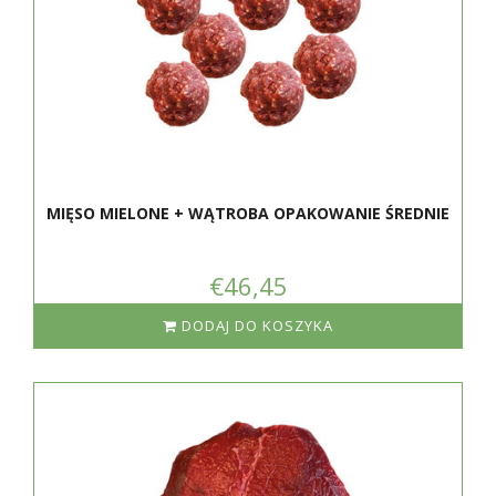
MIĘSO MIELONE + WĄTROBA OPAKOWANIE ŚREDNIE
€46,45
DODAJ DO KOSZYKA