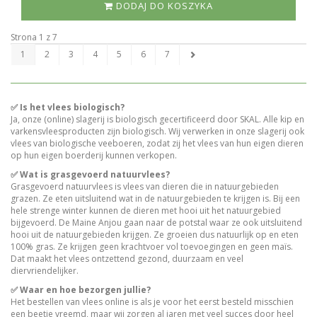
DODAJ DO KOSZYKA
Strona 1 z 7
1
2
3
4
5
6
7
✅ Is het vlees biologisch?
Ja, onze (online) slagerij is biologisch gecertificeerd door SKAL. Alle kip en
varkensvleesproducten zijn biologisch. Wij verwerken in onze slagerij ook
vlees van biologische veeboeren, zodat zij het vlees van hun eigen dieren
op hun eigen boerderij kunnen verkopen.
✅ Wat is grasgevoerd natuurvlees?
Grasgevoerd natuurvlees is vlees van dieren die in natuurgebieden
grazen. Ze eten uitsluitend wat in de natuurgebieden te krijgen is. Bij een
hele strenge winter kunnen de dieren met hooi uit het natuurgebied
bijgevoerd. De Maine Anjou gaan naar de potstal waar ze ook uitsluitend
hooi uit de natuurgebieden krijgen. Ze groeien dus natuurlijk op en eten
100% gras. Ze krijgen geen krachtvoer vol toevoegingen en geen maïs.
Dat maakt het vlees ontzettend gezond, duurzaam en veel
diervriendelijker.
✅ Waar en hoe bezorgen jullie?
Het bestellen van vlees online is als je voor het eerst besteld misschien
een beetje vreemd, maar wij zorgen al jaren met veel succes door heel