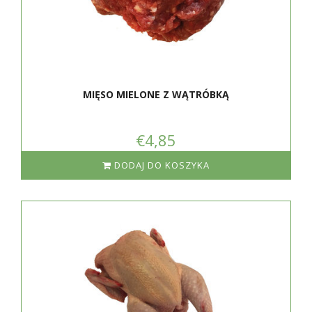
MIĘSO MIELONE Z WĄTRÓBKĄ
€4,85
DODAJ DO KOSZYKA