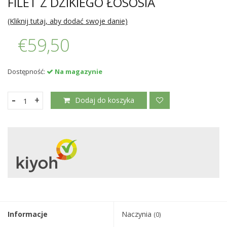
FILET Z DZIKIEGO ŁOSOSIA
(Kliknij tutaj, aby dodać swoje danie)
€59,50
Dostępność:
Na magazynie
-
+
Dodaj do koszyka
Informacje
Naczynia
(0)