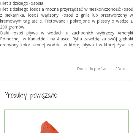
Filet z dzikiego łososia
Filet z dzikiego łososia można przyrządzać w nieskończoność: łosoś
z piekarnika, łosoś wędzony, łosoś z grilla lub przetworzony w
kremowym tagliatelle. Filetowane i pokrojone w plastry o wadze ±
200 gramów.
Dziki łosoś pływa w wodach u zachodnich wybrzeży Ameryki
Północnej, w Kanadzie i na Alasce. Ryba zawdzięcza swój głęboki
czerwony kolor zimnej wodzie, w której pływa i w której żywi się
krewetkami, rakami i innymi stworzeniami morskimi. Mięso tego
łososia ma delikatną strukturę, jest pełne specjalnych tłuszczów (w
tym kwasów tłuszczowych Omega 3) i ma fantastyczny smak.
Ryba została złowiona na żyłkę. Jest to zrównoważony sposób
Dodaj do porównania
/
Drukuj
połowu, ponieważ prawie nie występuje w nim przyłów. Kolejną
zaletą jest wyjątkowo wysoka jakość ryb. Łosoś posiada certyfikat
MSC.
Produkty powiązane
Porcje (±200 gramów) są pakowane po jednej sztuce.
Masa całkowita ± 1 kg, około 4-5 sztuk.
Cena za kg € 59,50
Składniki:
100% dzikiego łososia.
To nie jest przyłów: łosoś jest poławiany w sposób zrównoważony i