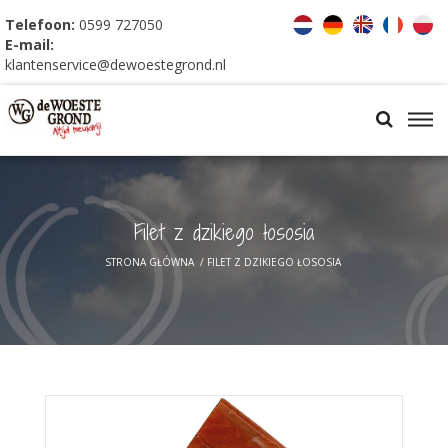
Telefoon:
0599 727050
E-mail:
klantenservice@dewoestegrond.nl
Filet z dzikiego łososia
STRONA GŁÓWNA
/
FILET Z DZIKIEGO ŁOSOSIA