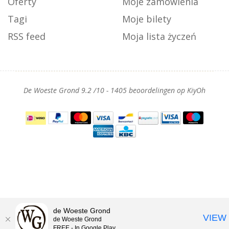
Oferty
Moje zamówienia
Tagi
Moje bilety
RSS feed
Moja lista życzeń
De Woeste Grond
9.2
/
10
-
1405
beoordelingen op
KiyOh
de Woeste Grond
VIEW
de Woeste Grond
FREE - In Google Play