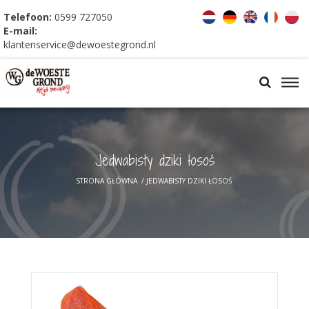
Telefoon:
0599 727050
E-mail:
klantenservice@dewoestegrond.nl
Jedwabisty dziki łosoś
STRONA GŁÓWNA
/
JEDWABISTY DZIKI ŁOSOŚ