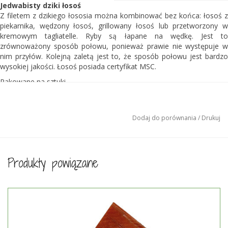
Jedwabisty dziki łosoś
Z filetem z dzikiego łososia można kombinować bez końca: łosoś z
piekarnika, wędzony łosoś, grillowany łosoś lub przetworzony w
kremowym tagliatelle. Ryby są łapane na wędkę. Jest to
zrównoważony sposób połowu, ponieważ prawie nie występuje w
nim przyłów. Kolejną zaletą jest to, że sposób połowu jest bardzo
wysokiej jakości. Łosoś posiada certyfikat MSC.
Pakowane na sztuki.
Całkowita waga łososia ± 650 gramów.
Dziki łosoś
Dziki łosoś pływa w wodach u zachodnich wybrzeży Ameryki
Dodaj do porównania
/
Drukuj
Północnej, w Kanadzie i na Alasce. Swój głęboki czerwony kolor
zawdzięcza zimnej wodzie, w której pływa oraz temu, że żywi się
krewetkami, rakami i innymi stworzeniami morskimi. Mięso tego
łososia ma delikatną strukturę, jest pełne specjalnych tłuszczów (w
Produkty powiązane
tym kwasów tłuszczowych Omega 3) i ma fantastyczny smak.