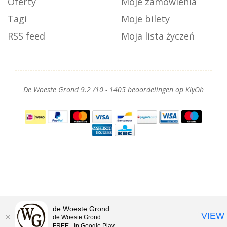
Oferty
Moje zamówienia
Tagi
Moje bilety
RSS feed
Moja lista życzeń
De Woeste Grond
9.2
/
10
-
1405
beoordelingen op
KiyOh
de Woeste Grond
VIEW
de Woeste Grond
FREE - In Google Play