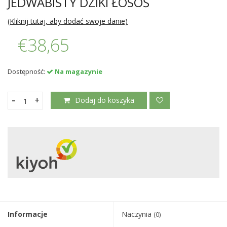
JEDWABISTY DZIKI ŁOSOŚ
(Kliknij tutaj, aby dodać swoje danie)
€38,65
Dostępność:
Na magazynie
-
+
Dodaj do koszyka
Informacje
Naczynia
(0)