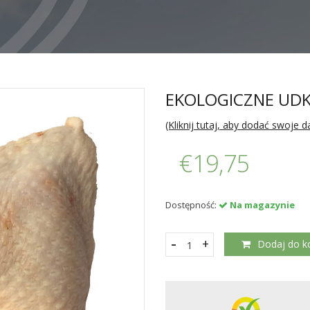
EKOLOGICZNE UDK
(Kliknij tutaj, aby dodać swoje d
€19,75
Dostępność:
Na magazynie
-
+
Dodaj do k