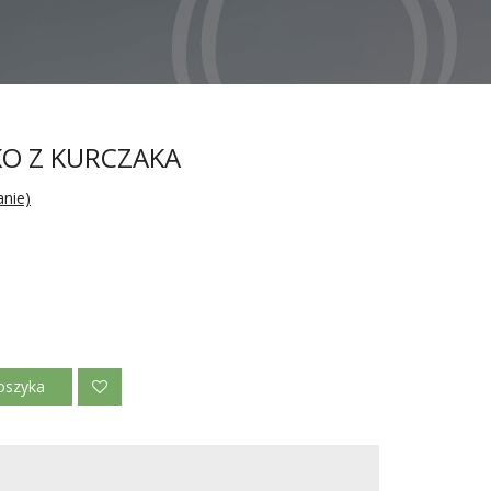
O Z KURCZAKA
anie)
oszyka