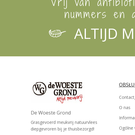
Vrij van antibiot
nummers en a
ALTIJD M
OBSŁU
Contact
O nas
De Woeste Grond
Informa
Grasgevoerd meukvrij natuurvlees
Ogólne 
diepgevroren bij je thuisbezorgd!