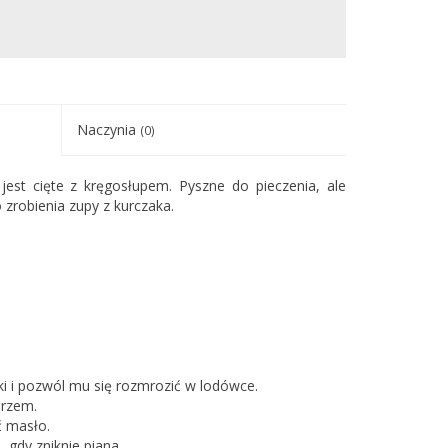
Naczynia
(0)
jest cięte z kręgosłupem. Pyszne do pieczenia, ale
zrobienia zupy z kurczaka.
i i pozwól mu się rozmrozić w lodówce.
przem.
ć masło.
gdy zniknie piana.