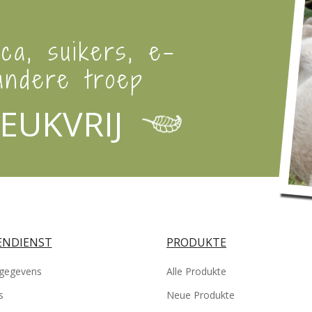
ica, suikers, e-
ndere troep
EUKVRIJ
NDIENST
PRODUKTE
gegevens
Alle Produkte
s
Neue Produkte