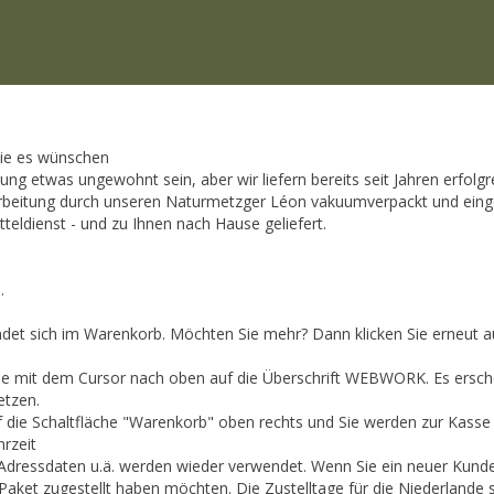
Sie es wünschen
llung etwas ungewohnt sein, aber wir liefern bereits seit Jahren erfol
rarbeitung durch unseren Naturmetzger Léon vakuumverpackt und einge
tteldienst - und zu Ihnen nach Hause geliefert.
.
indet sich im Warenkorb. Möchten Sie mehr? Dann klicken Sie erneut a
ie mit dem Cursor nach oben auf die Überschrift WEBWORK. Es ersche
etzen.
f die Schaltfläche "Warenkorb" oben rechts und Sie werden zur Kasse 
hrzeit
Adressdaten u.ä. werden wieder verwendet. Wenn Sie ein neuer Kunde 
Paket zugestellt haben möchten. Die Zustelltage für die Niederlande s