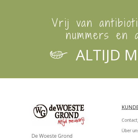
Vrij van antibiot
nummers en a
ALTIJD M
KUNDE
Contact
Über un
De Woeste Grond