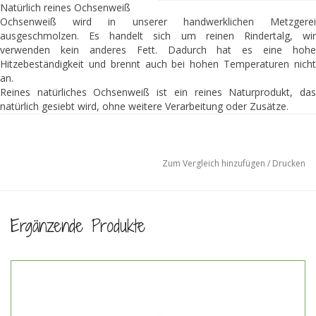
Natürlich reines Ochsenweiß
Ochsenweiß wird in unserer handwerklichen Metzgerei
ausgeschmolzen. Es handelt sich um reinen Rindertalg, wir
verwenden kein anderes Fett. Dadurch hat es eine hohe
Hitzebeständigkeit und brennt auch bei hohen Temperaturen nicht
an.
Reines natürliches Ochsenweiß ist ein reines Naturprodukt, das
natürlich gesiebt wird, ohne weitere Verarbeitung oder Zusätze.
Es ist muko-frei, d.h. ohne Antibiotika, E-Nummern oder anderen
Schrott. Ochsenweiß wird von grasgefütterten, natürlichen Rindern,
wie Hereford, Limousin oder Scottish Highlander, hergestellt.
Zum Vergleich hinzufügen
/
Drucken
Meukvrij backen? Kaufen Sie Suet.
Verpackt pro ± 400 Gramm.
Preis pro kg €23,50
Ergänzende Produkte
Auftauen und im Kühlschrank aufbewahren. Bleibt wochenlang
haltbar.
Zutaten:
100% Rindfleisch