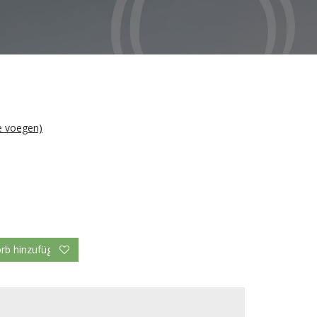
te voegen)
b hinzufügen