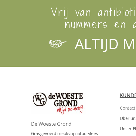
Vrij van antibiot
nummers en a
ALTIJD M
KUNDE
Contact
Über un
De Woeste Grond
Unser Fl
Grasgevoerd meukvrij natuurvlees