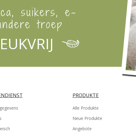
ica, suikers, e-
ndere troep
EUKVRIJ
NDIENST
PRODUKTE
gegevens
Alle Produkte
s
Neue Produkte
eisch
Angebote