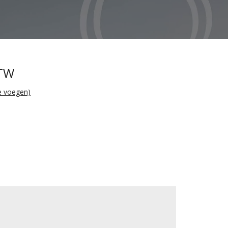
BTW
te voegen)