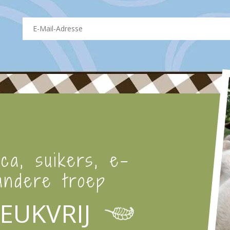
ica, suikers, e-
ndere troep
EUKVRIJ