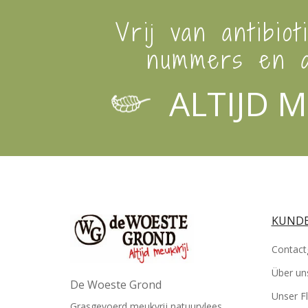
Vrij van antibiot
nummers en a
ALTIJD M
KUNDE
Contact
Über un
De Woeste Grond
Unser Fl
Grasgevoerd meukvrij natuurvlees