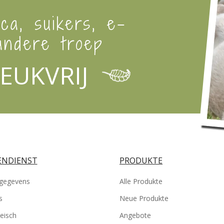
ica, suikers, e-
ndere troep
EUKVRIJ
NDIENST
PRODUKTE
gegevens
Alle Produkte
s
Neue Produkte
eisch
Angebote