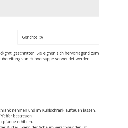
Gerichte
(0)
ckgrat geschnitten. Sie eignen sich hervorragend zum
 Zubereitung von Hühnersuppe verwendet werden.
hrank nehmen und im Kühlschrank auftauen lassen.
feffer bestreuen.
atpfanne erhitzen.
 der Butter, wenn der Schaum verschwunden ist.