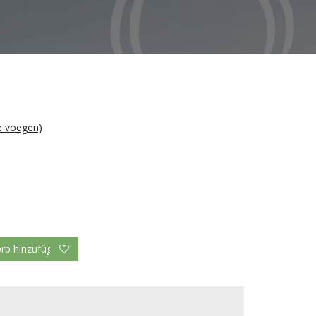
te voegen)
b hinzufügen