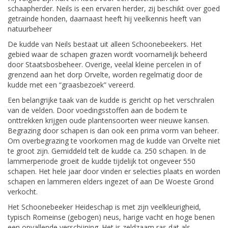
schaapherder. Neils is een ervaren herder, zij beschikt over goed
getrainde honden, daarnaast heeft hij veelkennis heeft van
natuurbeheer
De kudde van Neils bestaat uit alleen Schoonebeekers. Het
gebied waar de schapen grazen wordt voornamelijk beheerd
door Staatsbosbeheer. Overige, veelal kleine percelen in of
grenzend aan het dorp Orvelte, worden regelmatig door de
kudde met een “graasbezoek” vereerd.
Een belangrijke taak van de kudde is gericht op het verschralen
van de velden. Door voedingsstoffen aan de bodem te
onttrekken krijgen oude plantensoorten weer nieuwe kansen.
Begrazing door schapen is dan ook een prima vorm van beheer.
Om overbegrazing te voorkomen mag de kudde van Orvelte niet
te groot zijn. Gemiddeld telt de kudde ca. 250 schapen. In de
lammerperiode groeit de kudde tijdelijk tot ongeveer 550
schapen. Het hele jaar door vinden er selecties plaats en worden
schapen en lammeren elders ingezet of aan De Woeste Grond
verkocht.
Het Schoonebeeker Heideschap is met zijn veelkleurigheid,
typisch Romeinse (gebogen) neus, harige vacht en hoge benen
een opvallende verschijning. Het is zeldzaam ras dat als