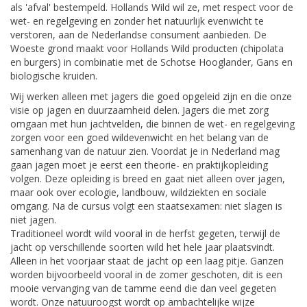
als 'afval' bestempeld. Hollands Wild wil ze, met respect voor de
wet- en regelgeving en zonder het natuurlijk evenwicht te
verstoren, aan de Nederlandse consument aanbieden. De
Woeste grond maakt voor Hollands Wild producten (chipolata
en burgers) in combinatie met de Schotse Hooglander, Gans en
biologische kruiden.
Wij werken alleen met jagers die goed opgeleid zijn en die onze
visie op jagen en duurzaamheid delen. Jagers die met zorg
omgaan met hun jachtvelden, die binnen de wet- en regelgeving
zorgen voor een goed wildevenwicht en het belang van de
samenhang van de natuur zien. Voordat je in Nederland mag
gaan jagen moet je eerst een theorie- en praktijkopleiding
volgen. Deze opleiding is breed en gaat niet alleen over jagen,
maar ook over ecologie, landbouw, wildziekten en sociale
omgang. Na de cursus volgt een staatsexamen: niet slagen is
niet jagen.
Traditioneel wordt wild vooral in de herfst gegeten, terwijl de
jacht op verschillende soorten wild het hele jaar plaatsvindt.
Alleen in het voorjaar staat de jacht op een laag pitje. Ganzen
worden bijvoorbeeld vooral in de zomer geschoten, dit is een
mooie vervanging van de tamme eend die dan veel gegeten
wordt. Onze natuuroogst wordt op ambachtelijke wijze