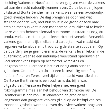
stichting ‘Varkens in Nood’ aan boeren gegeven waar de varkens
tot aan de slacht natuurlijk kunnen leven. Op de boerderij lopen
uitsluitend Bonte Bentheimer varkens, waar ze een avontuurlijk
goed leventje hebben. De dag brengen ze door met wat
struinen door de wei, met hun snuit in de grond opzoek naar
eten en met hun kont in een modderpoel om lekker af te koelen.
Deze varkens hebben allemaal hun mooie krulstaartjes nog, dit
omdat varkens met een goed leven zich niet vervelen. Verveelde
varkens gaan namelijk in elkaars staart bijten, wat maakt dat
reguliere varkensboeren uit voorzorg de staarten couperen. Op
de boerderij zie je geen dierenarts; de varkens leven lekker in de
buitenlucht, waar ze een natuurlijke weerstand opbouwen en
veel minder kans lopen op besmettelijke ziektes en
longproblemen. Hierdoor is het niet nodig antibiotica te
gebruiken. Omdat Sengersbroek een kleinschalig bedrijf is,
hebben Peter en Teresa veel tijd en aandacht voor alle dieren.
De Bonte Bentheimer is een oud ras is dat bijna was
uitgestorven. Teresa en Peter helpen met een goed
fokprogramma mee aan het behoud van dit mooie ras. De
Bentheimer is een robuust landvarken en groeien veel
langzamer dan gangbare varkens (die al op de leeftijd van zes
maanden geslacht worden), leven deze vleesvarkens ongeveer