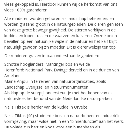
vlees gekoppeld is. Hierdoor kunnen wij de herkomst van ons
vlees 100% garanderen.
Alle runderen worden geboren als landschap beheerders en
worden grazend groot in de natuurgebieden. De dieren genieten
van deze grote bewegingsvrijheid. De stieren verblijven in de
kuddes en lopen tussen de vaarzen en kalveren. Onze koeien
bevallen op een natuurlijke wijze in de natuur en het kalf blijft
natuurlijk gewoon bij z’n moeder. Dit is dierenwelzijn ten top!
De runderen grazen in o.a. onderstaande gebieden:
Schotse hooglanders: Mantinger bos en weide
Herenford: Nationaal Park Dwingelderveld en in de duinen van
Ameland
Maine Anjou: in terreinen van natuurorganisaties, zoals
Landschap Overijssel en Natuurmonumenten
Als klap op de vuurpijl ondersteun je met het kopen van dit
natuurvlees het behoud van de Nederlandse natuurparken.
Neils Tiktak is herder van de kudde in Orvelte
Neils Tiktak (40) studeerde bos- en natuurbeheer en industriële
vormgeving, maar wilde niet in een “binnenfunctie” aan het werk.
Hij volgde zijn hart en koos voor een buitenbaan als