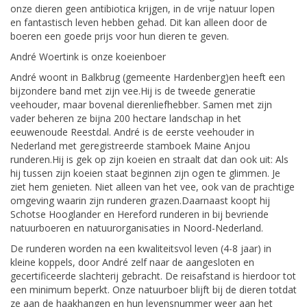
onze dieren geen antibiotica krijgen, in de vrije natuur lopen
en fantastisch leven hebben gehad. Dit kan alleen door de
boeren een goede prijs voor hun dieren te geven.
André Woertink is onze koeienboer
André woont in Balkbrug (gemeente Hardenberg)en heeft een
bijzondere band met zijn vee.Hij is de tweede generatie
veehouder, maar bovenal dierenliefhebber. Samen met zijn
vader beheren ze bijna 200 hectare landschap in het
eeuwenoude Reestdal. André is de eerste veehouder in
Nederland met geregistreerde stamboek Maine Anjou
runderen.Hij is gek op zijn koeien en straalt dat dan ook uit: Als
hij tussen zijn koeien staat beginnen zijn ogen te glimmen. Je
ziet hem genieten. Niet alleen van het vee, ook van de prachtige
omgeving waarin zijn runderen grazen.Daarnaast koopt hij
Schotse Hooglander en Hereford runderen in bij bevriende
natuurboeren en natuurorganisaties in Noord-Nederland.
De runderen worden na een kwaliteitsvol leven (4-8 jaar) in
kleine koppels, door André zelf naar de aangesloten en
gecertificeerde slachterij gebracht. De reisafstand is hierdoor tot
een minimum beperkt. Onze natuurboer blijft bij de dieren totdat
ze aan de haakhangen en hun levensnummer weer aan het