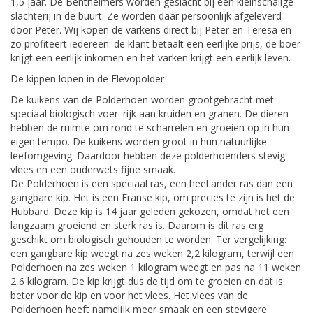
1,5 jaar. De Bentheimers worden geslacht bij een kleinschalige
slachterij in de buurt. Ze worden daar persoonlijk afgeleverd
door Peter. Wij kopen de varkens direct bij Peter en Teresa en
zo profiteert iedereen: de klant betaalt een eerlijke prijs, de boer
krijgt een eerlijk inkomen en het varken krijgt een eerlijk leven.
De kippen lopen in de Flevopolder
De kuikens van de Polderhoen worden grootgebracht met
speciaal biologisch voer: rijk aan kruiden en granen. De dieren
hebben de ruimte om rond te scharrelen en groeien op in hun
eigen tempo. De kuikens worden groot in hun natuurlijke
leefomgeving. Daardoor hebben deze polderhoenders stevig
vlees en een ouderwets fijne smaak.
De Polderhoen is een speciaal ras, een heel ander ras dan een
gangbare kip. Het is een Franse kip, om precies te zijn is het de
Hubbard. Deze kip is 14 jaar geleden gekozen, omdat het een
langzaam groeiend en sterk ras is. Daarom is dit ras erg
geschikt om biologisch gehouden te worden. Ter vergelijking:
een gangbare kip weegt na zes weken 2,2 kilogram, terwijl een
Polderhoen na zes weken 1 kilogram weegt en pas na 11 weken
2,6 kilogram. De kip krijgt dus de tijd om te groeien en dat is
beter voor de kip en voor het vlees. Het vlees van de
Polderhoen heeft namelijk meer smaak en een stevigere