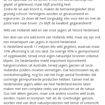
geplet of gekneusd, maar blijft prachtig heel.
Zodra de vis aan boord is, maken de bemanningsleden deze
grondig schoon. Vervolgens worden ze gevacumeerd en
ingevroren. Ze doen dit heel zorgvuldig: één voor één en met de
juiste kant naar boven. Zo blijft de kwaliteit gegarandeerd!
Wild van Hollands wild en van onze jagers uit Noord Nederland
Een deel van ons wild komt van Hollands Wild, maar wij zijn ook
een innamepunt van jagers in Noord-Nederland.
In Nederland wordt 11 miljoen kilo wild gegeten, waarvan maar
10% afkomstig is uit ons land. De overige 90% is geïmporteerd
of opgekweekt, terwijl onze eigen natuurlijke bronnen onbenut
blijven. De Nederlandse markt importeert bijvoorbeeld
kangoeroevlees uit Australië, terwijl jagers ganzen uit onze
Hollandse polders moeten vernietigen. Dat beschouwen wij als
voedselverspilling, nog los van het hoge aantal foodmiles dat
sommige geïmporteerde producten hebben. Samen met de
Nederlandse jagers willen we heel Nederland kennis laten
maken met een complete reeks van producten uit de natuur.
Dus niet alleen ganzen, maar ook andere soorten wild zoals
eenden, hazen en konijnen. Net als de 'overbodige' ganzen,
worden veel van deze natuurproducten niet benut of onterecht