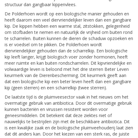
structuur dan gangbaar kippenvlees.
De Polderhoen wordt op een biologische manier gehouden en
heeft daarom een veel diervriendelijker leven dan een gangbare
kip. De kippen hebben een warme stal, zitstokken, gelegenheid
om stofbaden te nemen en natuurlijk de vrijheid om buiten rond
te scharrelen. Buiten kunnen de dieren de schaduw opzoeken en
is er voedsel om te pikken. De Polderhoen wordt
diervriendelijker gehouden dan de scharrelkip. Een biologische
kip leeft langer, krijgt biologisch voer zonder hormonen, heeft
meer ruimte en kan buiten rondscharrelen. Dit kipvriendelijke en
volwaardige leven is beloond met het drie sterren Beter Leven
keurmerk van de Dierenbescherming. Dit keurmerk geeft aan
dat een biologische kip een beter leven heeft dan een gangbare
kip (geen sterren) en een scharrelkip (twee sterren).
De laatste tijd is de pluimveesector vaak in het nieuws om het
overmatige gebruik van antibiotica. Door dit overmatige gebruik
kunnen bacteriën en virussen resistent worden voor
geneesmiddelen. Dit betekent dat deze ziektes niet of
nauwelijks te bestrijden zijn met de beschikbare antibiotica. Dit
is een kwalijke zaak en de biologische pluimveehouderij laat zien
dat dit anders kan. Door het kiezen van een sterk ras, de juiste