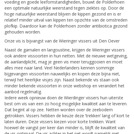
voeding en goede leefomstandigheden, bouwt de Polderhoen
een optimale natuurlijke weerstand tegen ziektes op. Door de
hoge natuurlijke weerstand blijven de kippen gezond en is er
relatief minder uitval van kippen ten opzichte van de omstreden
plofkip. Daardoor kan de Polderhoen zonder antibiotica gezond
gehouden worden.
Onze vis is bijvangst van de Wieringer vissers uit Den Oever
Naast de garnalen en langoustine, krijgen de Wieringer vissers
ook andere vissoorten in hun netten. Met de nieuwe wetgeving,
de aanlandplicht, mag je geen vis meer teruggooien en moet
alles mee naar land. Veel Nederlanders kennen sommige
bijgevangen vissoorten nauwelijks en kopen deze bijna niet,
terwijl het heerlijke visjes zijn. Naast bekende vis staan ook
minder bekende vissoorten in onze webshop en verandert het
aanbod regelmatig.
Iedere week opnieuw doen de Wierdinger vissers hun uiterste
best om vis van een zo hoog mogelijke kwaliteit aan te leveren.
Dat begint al op zee. Netten worden over de zeebodem
getrokken. Vissers hebben de keuze deze ‘trekken’ lang of kort te
laten duren. Deze vissers kiezen voor korte trekken. Want
hoewel de vangst per keer dan minder is, blijft de kwaliteit van
de vis optimaal. De vis achter in het net wordt namelijk niet