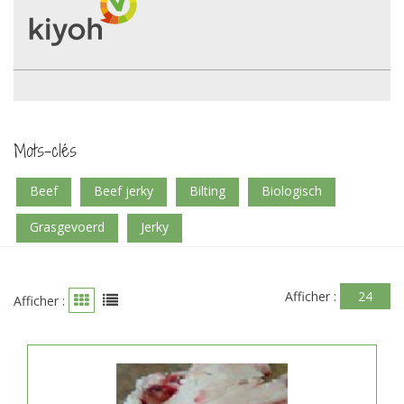
Mots-clés
beef
beef jerky
bilting
biologisch
grasgevoerd
jerky
Afficher :
24
Afficher :