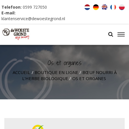
Telefoon:
0599 727050
E-mail:
klantenservice@dewoestegrond.nl
Os et organes
ACCUEIL
/
BOUTIQUE EN LIGNE
/
BŒUF NOURRI À
L'HERBE BIOLOGIQUE
/
OS ET ORGANES