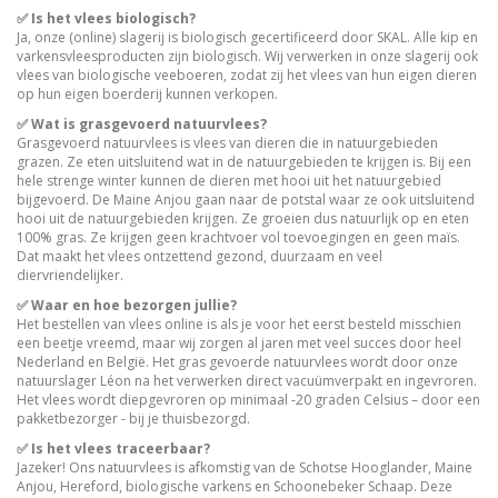
✅ Is het vlees biologisch?
Ja, onze (online) slagerij is biologisch gecertificeerd door SKAL. Alle kip en
varkensvleesproducten zijn biologisch. Wij verwerken in onze slagerij ook
vlees van biologische veeboeren, zodat zij het vlees van hun eigen dieren
op hun eigen boerderij kunnen verkopen.
✅ Wat is grasgevoerd natuurvlees?
Grasgevoerd natuurvlees is vlees van dieren die in natuurgebieden
grazen. Ze eten uitsluitend wat in de natuurgebieden te krijgen is. Bij een
hele strenge winter kunnen de dieren met hooi uit het natuurgebied
bijgevoerd. De Maine Anjou gaan naar de potstal waar ze ook uitsluitend
hooi uit de natuurgebieden krijgen. Ze groeien dus natuurlijk op en eten
100% gras. Ze krijgen geen krachtvoer vol toevoegingen en geen maïs.
Dat maakt het vlees ontzettend gezond, duurzaam en veel
diervriendelijker.
✅ Waar en hoe bezorgen jullie?
Het bestellen van vlees online is als je voor het eerst besteld misschien
een beetje vreemd, maar wij zorgen al jaren met veel succes door heel
Nederland en België. Het gras gevoerde natuurvlees wordt door onze
natuurslager Léon na het verwerken direct vacuümverpakt en ingevroren.
Het vlees wordt diepgevroren op minimaal -20 graden Celsius – door een
pakketbezorger - bij je thuisbezorgd.
✅ Is het vlees traceerbaar?
Jazeker! Ons natuurvlees is afkomstig van de Schotse Hooglander, Maine
Anjou, Hereford, biologische varkens en Schoonebeker Schaap. Deze