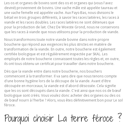
Les os et organes de bovins sont des os et organes qui (vous l'avez
deviné) proviennent de bovins. Une vache mâle est appelée taureau et
une vache femelle est appelée vache. Aux Pays-Bas, nous divisons le
bétail en trois groupes différents, à savoir les races laitières, les races à
viande et les races doubles. Les races laitières ne sont détenues que
pour la production de lait. Chez De Woeste Grond, nous ne conservons
que les races à viande que nous utilisons pour la production de viande.
Nous transformons toute notre viande bovine dans notre propre
boucherie qui répond aux exigences les plus strictes en matière de
transformation de la viande. En outre, notre boucherie est également
certifiée biologique et est régulièrement inspectée par SKAL. Les
employés de notre boucherie connaissent toutes les règles et, en outre,
ils ont tous obtenu un certificat pour travailler dans notre boucherie.
Dès que la viande entre dans notre boucherie, nos bouchers
commencent à la transformer. Il va sans dire que nous tenons compte
d'une bonne hygiène lors de la découpe de la viande. Avant d'être
découpée en morceaux, la viande est d'abord désossée. Cela signifie
que les os sont découpés dans la viande. C'est ainsi que nos os de bœuf
biologique sont créés. Vous voulez donc acheter des organes ou des os
de bœuf nourri à l'herbe ? Alors, vous êtes définitivement bon pour Le sol
féroce.
Pourquoi choisir La terre féroce ?