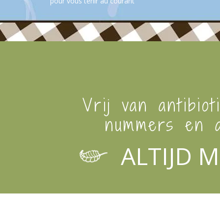
pour vous tenir au courant
Vrij van antibiot
nummers en a
ALTIJD M