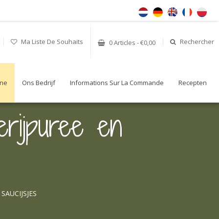
Ma Liste De Souhaits
Rechercher
0 Articles - €0,00
gne
Ons Bedrijf
Informations Sur La Commande
Recepten
erijpuree en
SAUCIJSJES