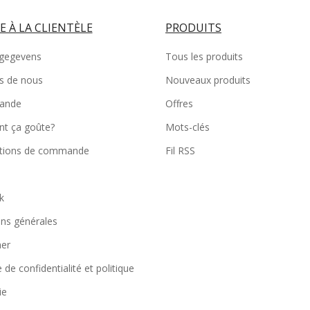
E À LA CLIENTÈLE
PRODUITS
gegevens
Tous les produits
s de nous
Nouveaux produits
iande
Offres
t ça goûte?
Mots-clés
tions de commande
Fil RSS
k
ons générales
mer
e de confidentialité et politique
ie