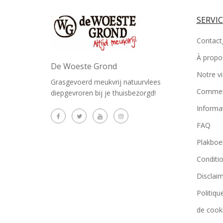
SERVIC
Contact
À propo
De Woeste Grond
Notre v
Grasgevoerd meukvrij natuurvlees
Commen
diepgevroren bij je thuisbezorgd!
Informa
FAQ
Plakboe
Conditi
Disclai
Politiqu
de cook