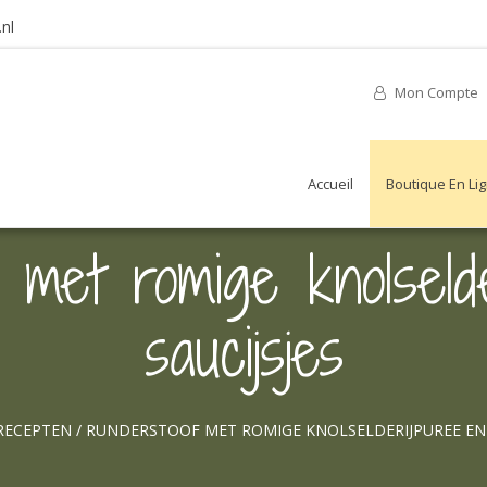
nl
Mon Compte
Accueil
Boutique En Li
 met romige knolseld
saucijsjes
RECEPTEN
/
RUNDERSTOOF MET ROMIGE KNOLSELDERIJPUREE EN 