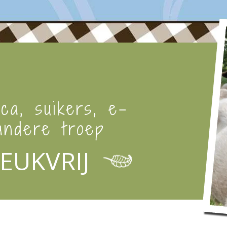
ica, suikers, e-
ndere troep
EUKVRIJ