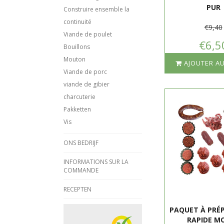
PUR
Construire ensemble la
continuité
€9,40
Viande de poulet
€6,5
Bouillons
Mouton
AJOUTER AU
Viande de porc
viande de gibier
charcuterie
Pakketten
Vis
ONS BEDRIJF
INFORMATIONS SUR LA
COMMANDE
RECEPTEN
PAQUET À PRÉ
RAPIDE M