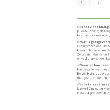
1
2
✅ Is het vlees biolog
Ja, onze (online) slager
biologische veeboeren, 
✅ Wat is grasgevoer
Grasgevoerd natuurvlees
kunnen de dieren met ho
Ze groeien dus natuurl
en veel diervriendelijker
✅ Waar en hoe bezorg
Het bestellen van vlees
België. Het gras gevoe
diepgevroren op minima
✅ Is het vlees trace
Jazeker! Ons natuurvle
in natuurgebieden in Dr