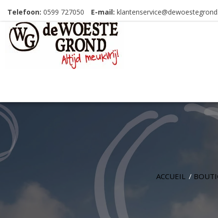
Telefoon:
0599 727050
E-mail:
klantenservice@dewoestegrond.
ACCUEIL
/
BOUTI