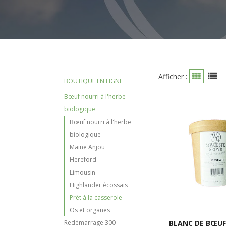
Afficher :
BOUTIQUE EN LIGNE
Bœuf nourri à l'herbe
biologique
Bœuf nourri à l'herbe
biologique
Maine Anjou
Hereford
Limousin
Highlander écossais
Prêt à la casserole
Os et organes
Redémarrage 300 –
BLANC DE BŒU