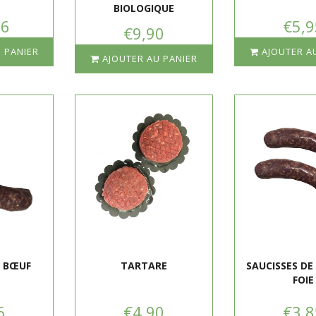
BIOLOGIQUE
06
€5,9
€9,90
 PANIER
AJOUTER A
AJOUTER AU PANIER
E BŒUF
TARTARE
SAUCISSES DE
FOIE
5
€4,90
€3,8