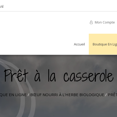
nl
Mon Compte
Accueil
Boutique En Li
Prêt à la casserole
QUE EN LIGNE
/
BŒUF NOURRI À L'HERBE BIOLOGIQUE
/
PRÊT