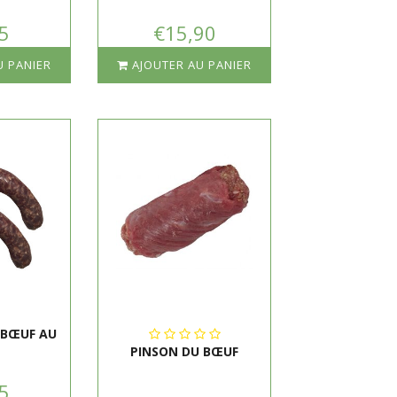
5
€15,90
U PANIER
AJOUTER AU PANIER
 BŒUF AU
PINSON DU BŒUF
5