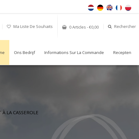
Ma Liste De Souhaits
Rechercher
0 Articles - €0,00
gne
Ons Bedrijf
Informations Sur La Commande
Recepten
 À LA CASSEROLE