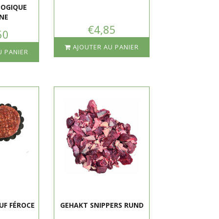
LOGIQUE
NE
€4,85
50
AJOUTER AU PANIER
U PANIER
UF FÉROCE
GEHAKT SNIPPERS RUND