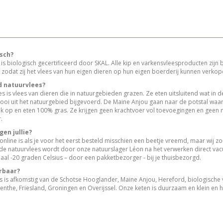
isch?
ij is biologisch gecertificeerd door SKAL. Alle kip en varkensvleesproducten zijn 
zodat zij het vlees van hun eigen dieren op hun eigen boerderij kunnen verkop
d natuurvlees?
 is vlees van dieren die in natuurgebieden grazen. Ze eten uitsluitend wat in de
oi uit het natuurgebied bijgevoerd. De Maine Anjou gaan naar de potstal waar 
ijk op en eten 100% gras. Ze krijgen geen krachtvoer vol toevoegingen en geen
.
en jullie?
 online is als je voor het eerst besteld misschien een beetje vreemd, maar wij 
rde natuurvlees wordt door onze natuurslager Léon na het verwerken direct va
al -20 graden Celsius – door een pakketbezorger - bij je thuisbezorgd.
erbaar?
es is afkomstig van de Schotse Hooglander, Maine Anjou, Hereford, biologisch
enthe, Friesland, Groningen en Overijssel. Onze keten is duurzaam en klein en h