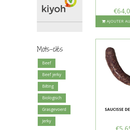
€64,
AJOUTER AU
Mots-clés
beef
beef jerky
bilting
biologisch
grasgevoerd
SAUCISSE D
jerky
€5,6