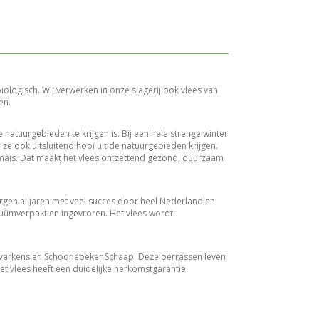
biologisch. Wij verwerken in onze slagerij ook vlees van
en.
 natuurgebieden te krijgen is. Bij een hele strenge winter
ze ook uitsluitend hooi uit de natuurgebieden krijgen.
 maïs. Dat maakt het vlees ontzettend gezond, duurzaam
zorgen al jaren met veel succes door heel Nederland en
cuümverpakt en ingevroren. Het vlees wordt
e varkens en Schoonebeker Schaap. Deze oerrassen leven
et vlees heeft een duidelijke herkomstgarantie.