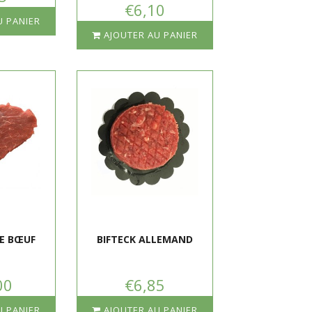
€6,10
U PANIER
AJOUTER AU PANIER
E BŒUF
BIFTECK ALLEMAND
00
€6,85
U PANIER
AJOUTER AU PANIER