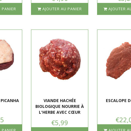
 PANIER
AJOUTER AU PANIER
AJOUTER A
 PICANHA
VIANDE HACHÉE
ESCALOPE D
BIOLOGIQUE NOURRIE À
L'HERBE AVEC CŒUR
25
€22,
€5,99
 PANIER
AJOUTER A