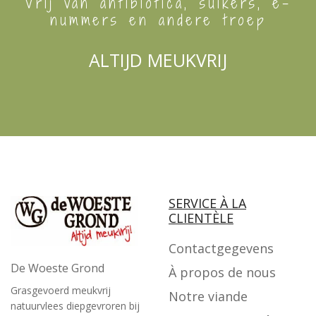
Vrij van antibiotica, suikers, e-
nummers en andere troep
ALTIJD MEUKVRIJ
SERVICE À LA
CLIENTÈLE
Contactgegevens
De Woeste Grond
À propos de nous
Grasgevoerd meukvrij
Notre viande
natuurvlees diepgevroren bij