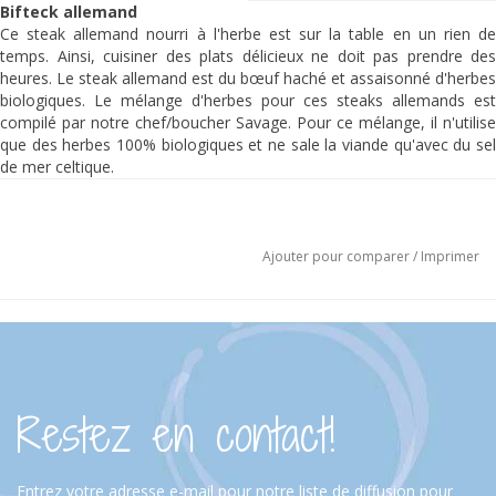
Bifteck allemand
Ce steak allemand nourri à l'herbe est sur la table en un rien de
temps. Ainsi, cuisiner des plats délicieux ne doit pas prendre des
heures. Le steak allemand est du bœuf haché et assaisonné d'herbes
biologiques. Le mélange d'herbes pour ces steaks allemands est
compilé par notre chef/boucher Savage. Pour ce mélange, il n'utilise
que des herbes 100% biologiques et ne sale la viande qu'avec du sel
de mer celtique.
Emballé par 2 pièces.
Poids total 250 grammes.
Prix par kg 27,50 €.
Ajouter pour comparer
/
Imprimer
Ingrédients:
100% bœuf nourri à l'herbe, paprika, poireau, oignon, persil,
moutarde*, poivre noir, piment de la Jamaïque et sel marin celtique.
*Allergique
Préparation:
Restez en contact!
Sortez le bœuf allemand du congélateur et laissez-le
décongeler au réfrigérateur.
Laissez le bœuf allemand sortir du réfrigérateur à température
ambiante.
Entrez votre adresse e-mail pour notre liste de diffusion pour