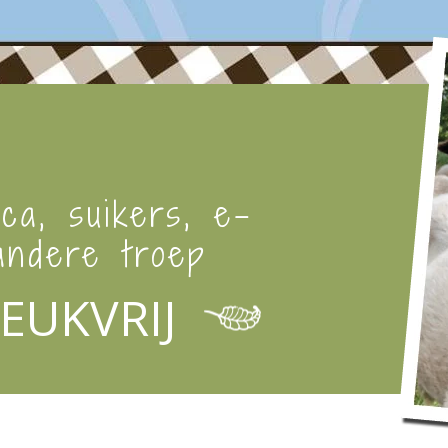
ica, suikers, e-
ndere troep
EUKVRIJ