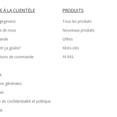
E À LA CLIENTÈLE
PRODUITS
gegevens
Tous les produits
s de nous
Nouveaux produits
iande
Offres
t ça goûte?
Mots-clés
tions de commande
Fil RSS
k
ons générales
mer
e de confidentialité et politique
ie