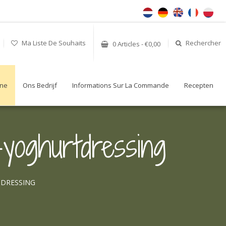
Ma Liste De Souhaits
Rechercher
0 Articles - €0,00
gne
Ons Bedrijf
Informations Sur La Commande
Recepten
yoghurtdressing
DRESSING