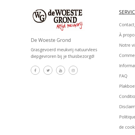
SERVIC
Contact
À propo
De Woeste Grond
Notre v
Grasgevoerd meukvrij natuurvlees
Commen
diepgevroren bij je thuisbezorgd!
Informa
FAQ
Plakboe
Conditi
Disclai
Politiqu
de cook