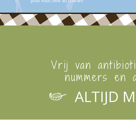
pour vous tenir au courant
Vrij van antibiot
nummers en a
ALTIJD M