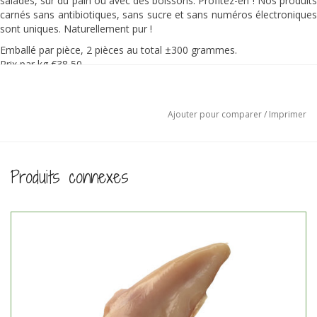
salades, sur du pain ou avec des boissons. Profitez-en ! Nos produits
carnés sans antibiotiques, sans sucre et sans numéros électroniques
sont uniques. Naturellement pur !
Emballé par pièce, 2 pièces au total ±300 grammes.
Prix par kg €38,50
Ingrédients:
Blanc de poulet 100% biologique, salé et fumé au bois de hêtre.
Ajouter pour comparer
/
Imprimer
Produits connexes
NL-BIO-01
Nederlandse Landbouw