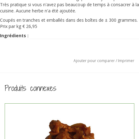
Très pratique si vous n'avez pas beaucoup de temps à consacrer à la
cuisine. Aucune herbe n'a été ajoutée.
Coupés en tranches et emballés dans des boîtes de ± 300 grammes.
Prix par kg € 26,95
Ingrédients :
Poulet 100% biologique.
Préparation:
Sortez le poulet du congélateur et laissez-le décongeler dans le
Ajouter pour comparer
/
Imprimer
réfrigérateur.
Laissez le poulet sortir du réfrigérateur à température ambiante.
Dans un bol, mélangez les lamelles de viande avec les herbes de
shoarma ou de gyro, le sel de mer celtique et un filet d'huile.
Produits connexes
Faites chauffer un filet d'huile dans une poêle et faites frire le
shoarma pendant environ 6-8 minutes jusqu'à ce qu'il soit cuit.
NL-BIO-01