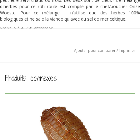
peut être servi chaud ou froid. Les deux sont délicieux ! Le mélange
d'herbes pour ce rôti roulé est compilé par le chef/boucher Onze
Woeste. Pour ce mélange, il n'utilise que des herbes 100%
biologiques et ne sale la viande qu'avec du sel de mer celtique.
Emballé à ± 750 grammes.
Prix par kg 19,48 €.
Ingrédients:
Porc, noix de muscade, poivre blanc, oignon, gingembre, piment de
Ajouter pour comparer
/
Imprimer
la Jamaïque, clous de girofle, coriandre et sel marin celtique.
Produits connexes
NL-BIO-01
Agriculture néerlandaise
Préparation:
Sortez le rôti du congélateur et laissez-le décongeler dans le
réfrigérateur.
Faites fondre le beurre dans une poêle et saisissez le rôti roulé