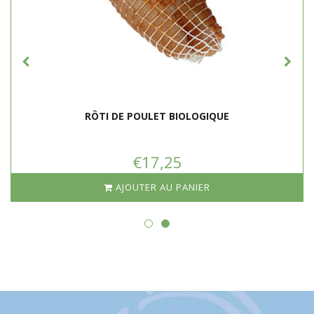
sur toute sa surface à feu vif.
Baissez le feu, ajoutez un quart de litre d'eau et laissez mijoter
le rôti pendant 1 heure et 45 minutes. Avec le couvercle à
moitié sur la casserole. Tournez maintenant et ensuite.
RÔTI DE POULET BIOLOGIQUE
€17,25
AJOUTER AU PANIER