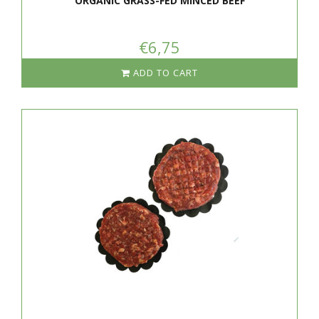
ORGANIC GRASS-FED MINCED BEEF
€6,75
ADD TO CART