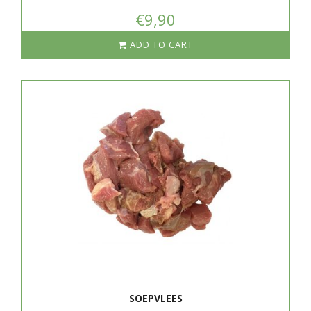
€9,90
ADD TO CART
SOEPVLEES