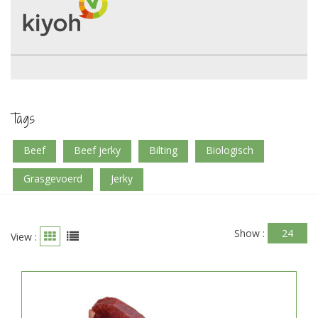
Tags
beef
beef jerky
bilting
biologisch
grasgevoerd
jerky
Show :
24
View :