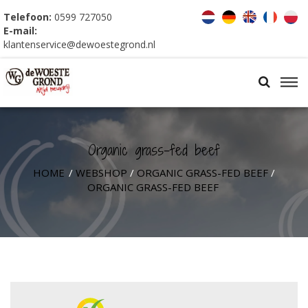
Telefoon:
0599 727050
E-mail:
klantenservice@dewoestegrond.nl
Organic grass-fed beef
HOME
/
WEBSHOP
/
ORGANIC GRASS-FED BEEF
/
ORGANIC GRASS-FED BEEF