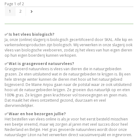
Page 1 of 2
1
2
✅ Is het vlees biologisch?
Ja, onze (online) slagerij is biologisch gecertificeerd door SKAL. Alle kip en
varkensvleesproducten zijn biologisch. Wij verwerken in onze slagerij ook
vlees van biologische veeboeren, zodat zij het vlees van hun eigen dieren
op hun eigen boerderij kunnen verkopen.
✅ Wat is grasgevoerd natuurvlees?
Grasgevoerd natuurvlees is vlees van dieren die in natuurgebieden
grazen. Ze eten uitsluitend wat in de natuurgebieden te krijgen is. Bij een
hele strenge winter kunnen de dieren met hooi uit het natuurgebied
bijgevoerd. De Maine Anjou gaan naar de potstal waar ze ook uitsluitend
hooi uit de natuurgebieden krijgen. Ze groeien dus natuurlijk op en eten
100% gras. Ze krijgen geen krachtvoer vol toevoegingen en geen maïs.
Dat maakt het vlees ontzettend gezond, duurzaam en veel
diervriendelijker.
✅ Waar en hoe bezorgen jullie?
Het bestellen van vlees online is als je voor het eerst besteld misschien
een beetje vreemd, maar wij zorgen al jaren met veel succes door heel
Nederland en België. Het gras gevoerde natuurvlees wordt door onze
natuurslager Léon na het verwerken direct vacuümverpakt en ingevroren.