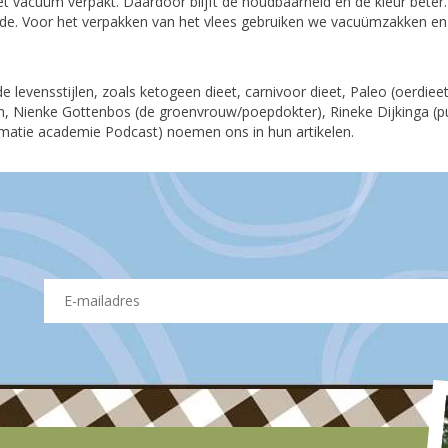
het vacuüm verpakt. Daardoor blijft de houdbaarheid en de kleur beter
oede. Voor het verpakken van het vlees gebruiken we vacuümzakken en
 levensstijlen, zoals ketogeen dieet, carnivoor dieet, Paleo (oerdiee
an, Nienke Gottenbos (de groenvrouw/poepdokter), Rineke Dijkinga (
rmatie academie Podcast) noemen ons in hun artikelen.