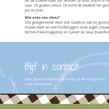
Als de stukken klaar zijn, worden ze door Sharon in 
naar -20 graden celsius. Dit komt de kwaliteit ten g
pvc en pvdc.
Wie eten ons vlees?
Ons grasgevoerde vlees sluit naadloos aan bij gezonde
trouwe klant en veel foodbloggers zoals Juglen Zwa
kitchen/Paleomagazine) en Sjanett de Geus (transfo
Blijf in contact!
Voer jouw e-mailadres in en blijf op de hoogte van
onze nieuwsbrief