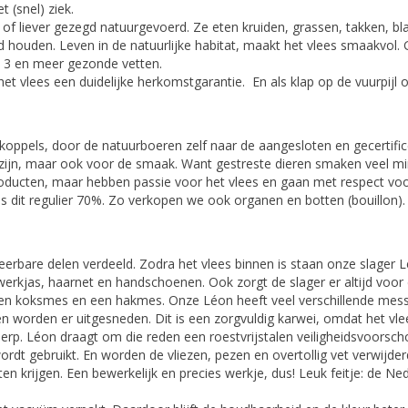
 (snel) ziek.
d, of liever gezegd natuurgevoerd. Ze eten kruiden, grassen, takken, b
nd houden. Leven in de natuurlijke habitat, maakt het vlees smaakvol
 3 en meer gezonde vetten.
et vlees een duidelijke herkomstgarantie. En als klap op de vuurpijl 
koppels, door de natuurboeren zelf naar de aangesloten en gecertificee
elzijn, maar ook voor de smaak. Want gestreste dieren smaken veel m
oducten, maar hebben passie voor het vlees en gaan met respect voor 
is dit regulier 70%. Zo verkopen we ook organen en botten (bouillon)
eerbare delen verdeeld. Zodra het vlees binnen is staan onze slager
kjas, haarnet en handschoenen. Ook zorgt de slager er altijd voor da
n koksmes en een hakmes. Onze Léon heeft veel verschillende messen
n worden er uitgesneden. Dit is een zorgvuldig karwei, omdat het vl
erp. Léon draagt om die reden een roestvrijstalen veiligheidsvoorsc
dt gebruikt. En worden de vliezen, pezen en overtollig vet verwijderd. 
 krijgen. Een bewerkelijk en precies werkje, dus! Leuk feitje: de Ned