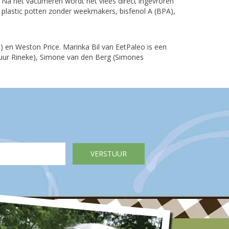
. Na het vacumeren wordt het vlees direct ingevroren
 plastic potten zonder weekmakers, bisfenol A (BPA),
t) en Weston Price. Marinka Bil van EetPaleo is een
puur Rineke), Simone van den Berg (Simones