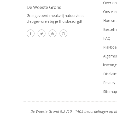
Over on
De Woeste Grond
Ons vle
Grasgevoerd meukvrij natuurvlees
Hoe sma
diepgevroren bij je thuisbezorgd!
Besteli
FAQ
Plakboe
Algemen
leverin
Disclai
Privacy-
Sitemap
De Woeste Grond
9.2
/
10
-
1405
beoordelingen op
K