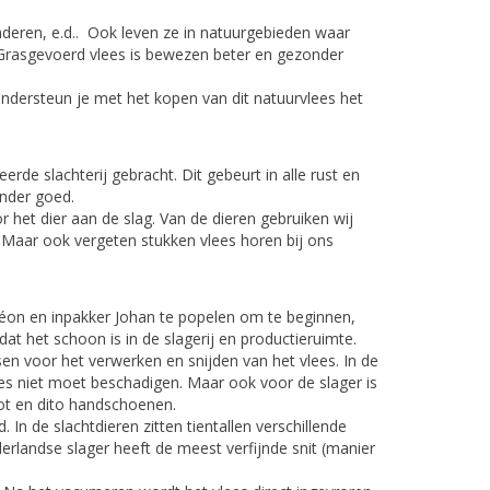
laderen, e.d.. Ook leven ze in natuurgebieden waar
. Grasgevoerd vlees is bewezen beter en gezonder
ondersteun je met het kopen van dit natuurvlees het
rde slachterij gebracht. Dit gebeurt in alle rust en
inder goed.
het dier aan de slag. Van de dieren gebruiken wij
. Maar ook vergeten stukken vlees horen bij ons
 Léon en inpakker Johan te popelen om te beginnen,
t het schoon is in de slagerij en productieruimte.
 voor het verwerken en snijden van het vlees. In de
ees niet moet beschadigen. Maar ook voor de slager is
hot en dito handschoenen.
In de slachtdieren zitten tientallen verschillende
erlandse slager heeft de meest verfijnde snit (manier