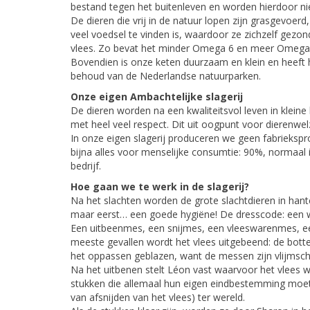
bestand tegen het buitenleven en worden hierdoor niet
De dieren die vrij in de natuur lopen zijn grasgevoer
veel voedsel te vinden is, waardoor ze zichzelf gezo
vlees. Zo bevat het minder Omega 6 en meer Omega
Bovendien is onze keten duurzaam en klein en heeft h
behoud van de Nederlandse natuurparken.
Onze eigen Ambachtelijke slagerij
De dieren worden na een kwaliteitsvol leven in kleine 
met heel veel respect. Dit uit oogpunt voor dierenw
In onze eigen slagerij produceren we geen fabriekspr
bijna alles voor menselijke consumtie: 90%, normaal 
bedrijf.
Hoe gaan we te werk in de slagerij?
Na het slachten worden de grote slachtdieren in hant
maar eerst… een goede hygiëne! De dresscode: een wer
Een uitbeenmes, een snijmes, een vleeswarenmes, ee
meeste gevallen wordt het vlees uitgebeend: de botte
het oppassen geblazen, want de messen zijn vlijmsch
Na het uitbenen stelt Léon vast waarvoor het vlees wor
stukken die allemaal hun eigen eindbestemming moeten
van afsnijden van het vlees) ter wereld.