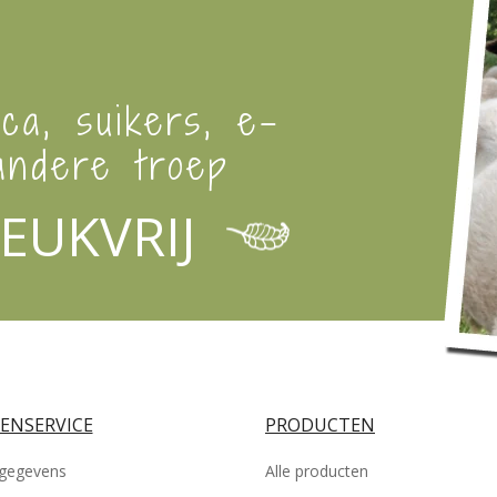
ica, suikers, e-
ndere troep
EUKVRIJ
ENSERVICE
PRODUCTEN
gegevens
Alle producten