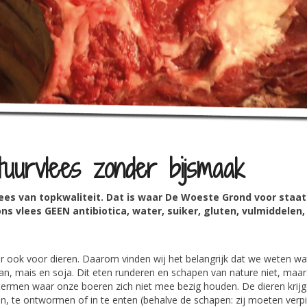
tuurvlees zonder bijsmaak
lees van topkwaliteit. Dat is waar De Woeste Grond voor staa
ons vlees GEEN antibiotica, water, suiker, gluten, vulmiddelen
r ook voor dieren. Daarom vinden wij het belangrijk dat we weten wat 
graan, mais en soja. Dit eten runderen en schapen van nature niet, maa
ermen waar onze boeren zich niet mee bezig houden. De dieren krijge
ven, te ontwormen of in te enten (behalve de schapen: zij moeten verp