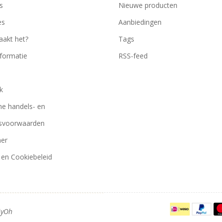
s
Nieuwe producten
es
Aanbiedingen
akt het?
Tags
nformatie
RSS-feed
k
e handels- en
gsvoorwaarden
mer
 en Cookiebeleid
iyOh