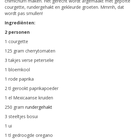
chimichurri maken. Het gerecht wordt afgemaakt met gepofte
courgette, rundergehakt en gekleurde groeten. Mmmh, dat
wordt pas smullen!
Ingrediënten:
2 personen
1 courgette
125 gram cherrytomaten
3 takjes verse peterselie
1 bloemkool
1 rode paprika
2 tl gerookt paprikapoeder
1 el Mexicaanse kruiden
250 gram
rundergehakt
3 steeltjes bosui
1 ui
1 tl gedroogde oregano