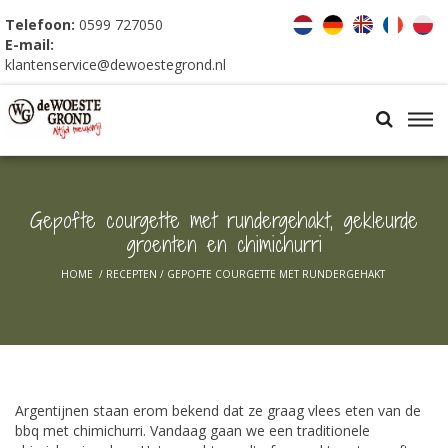
Telefoon:
0599 727050
E-mail:
klantenservice@dewoestegrond.nl
Gepofte courgette met rundergehakt, gekleurde
groenten en chimichurri
HOME
/
RECEPTEN
/
GEPOFTE COURGETTE MET RUNDERGEHAKT
Argentijnen staan erom bekend dat ze graag vlees eten van de
bbq met chimichurri. Vandaag gaan we een traditionele