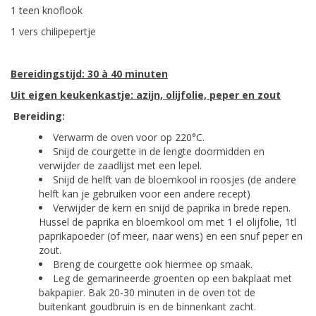
1 teen knoflook
1 vers chilipepertje
Bereidingstijd: 30 à 40 minuten
Uit eigen keukenkastje: azijn, olijfolie, peper en zout
Bereiding:
Verwarm de oven voor op 220°C.
Snijd de courgette in de lengte doormidden en
verwijder de zaadlijst met een lepel.
Snijd de helft van de bloemkool in roosjes (de andere
helft kan je gebruiken voor een andere recept)
Verwijder de kern en snijd de paprika in brede repen.
Hussel de paprika en bloemkool om met 1 el olijfolie, 1tl
paprikapoeder (of meer, naar wens) en een snuf peper en
zout.
Breng de courgette ook hiermee op smaak.
Leg de gemarineerde groenten op een bakplaat met
bakpapier. Bak 20-30 minuten in de oven tot de
buitenkant goudbruin is en de binnenkant zacht.