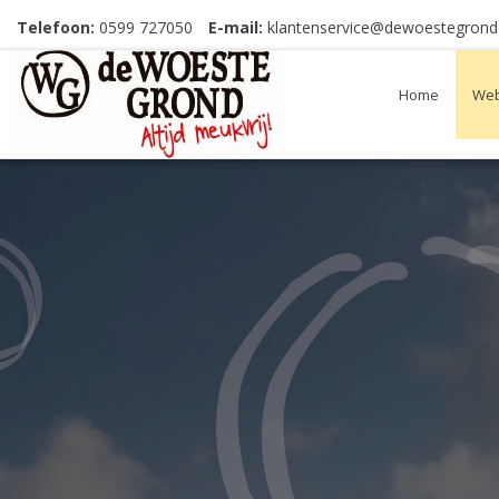
Telefoon:
0599 727050
E-mail:
klantenservice@dewoestegrond.
Home
Web