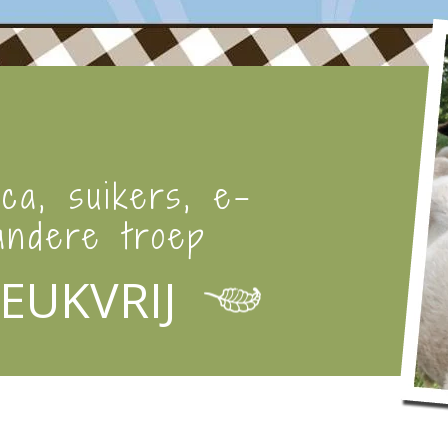
ica, suikers, e-
ndere troep
EUKVRIJ