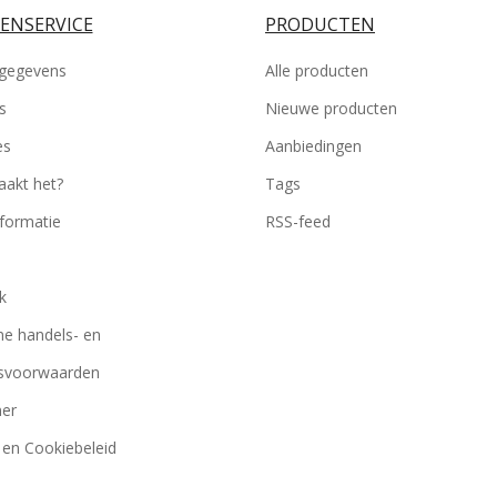
ENSERVICE
PRODUCTEN
gegevens
Alle producten
s
Nieuwe producten
es
Aanbiedingen
akt het?
Tags
nformatie
RSS-feed
k
e handels- en
gsvoorwaarden
mer
 en Cookiebeleid