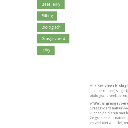
beef jerky
bilting
biologisch
grasgevoerd
jerky
✅ Is het vlees biolog
Ja, onze (online) slager
biologische veeboeren, 
✅ Wat is grasgevoer
Grasgevoerd natuurvlees
kunnen de dieren met ho
Ze groeien dus natuurl
en veel diervriendelijker