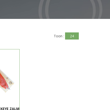
Toon :
24
CKEYE ZALM