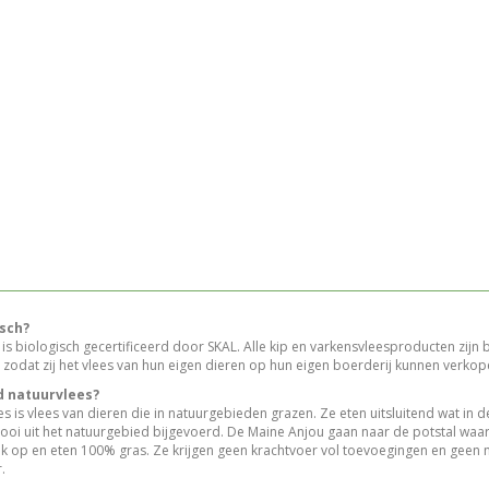
isch?
ij is biologisch gecertificeerd door SKAL. Alle kip en varkensvleesproducten zijn 
zodat zij het vlees van hun eigen dieren op hun eigen boerderij kunnen verkop
d natuurvlees?
 is vlees van dieren die in natuurgebieden grazen. Ze eten uitsluitend wat in de
oi uit het natuurgebied bijgevoerd. De Maine Anjou gaan naar de potstal waar 
ijk op en eten 100% gras. Ze krijgen geen krachtvoer vol toevoegingen en geen
.