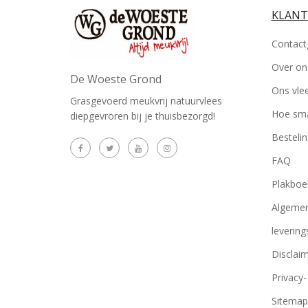
KLANT
Contact
Over on
De Woeste Grond
Ons vle
Grasgevoerd meukvrij natuurvlees
Hoe sma
diepgevroren bij je thuisbezorgd!
Besteli
FAQ
Plakboe
Algemen
leverin
Disclai
Privacy-
Sitemap