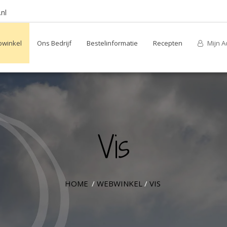
nl
winkel
Ons Bedrijf
Bestelinformatie
Recepten
Mijn A
Vis
HOME
/
WEBWINKEL
/
VIS