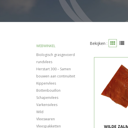
Bekijken :
WEBWINKEL
Biologisch grasgevoerd
rundvlees
Herstart 300 – Samen
bouwen aan continuïteit
Kippenvlees
Bottenbouillon
Schapenvlees
Varkensvlees
Wild
Vleeswaren
Vleespakketten
WILDE ZALM