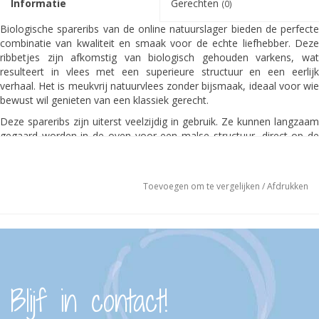
Informatie
Gerechten
(0)
Biologische spareribs van de online natuurslager bieden de perfecte
combinatie van kwaliteit en smaak voor de echte liefhebber. Deze
ribbetjes zijn afkomstig van biologisch gehouden varkens, wat
resulteert in vlees met een superieure structuur en een eerlijk
verhaal. Het is meukvrij natuurvlees zonder bijsmaak, ideaal voor wie
bewust wil genieten van een klassiek gerecht.
Deze spareribs zijn uiterst veelzijdig in gebruik. Ze kunnen langzaam
gegaard worden in de oven voor een malse structuur, direct op de
barbecue voor een karakteristieke grillsmaak, of gebruikt worden als
krachtige basis voor een voedzame bottenbouillon. Omdat het vlees
100% traceerbaar is en afkomstig uit een kleinschalige keten, bent u
Toevoegen om te vergelijken
/
Afdrukken
verzekerd van een product dat met passie voor het vak is bereid.
Door te kiezen voor biologisch vlees ondersteunt u duurzame
landbouwmethoden en diervriendelijke praktijken. Deze spareribs
worden geleverd in handige porties, waardoor ze eenvoudig te
verwerken zijn in uw favoriete recepten. Ervaar de pure smaak van
varkensvlees zoals het bedoeld is, zonder kunstmatige toevoegingen
of E-nummers.
Blijf in contact!
Kenmerk
Specificatie