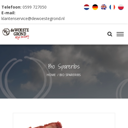
Telefoon:
0599 727050
E-mail:
klantenservice@dewoestegrond.nl
Bio Spareribs
HOME
/
BIO SPARERIBS