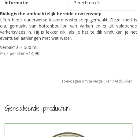
Informatie
Gerechten
(0)
Biologische ambachtelijk bereide erwtensoep
Léon heeft ouderwetse lekkere erwtensoep gemaakt. Deze snert is
o.a. gemaakt van bottenbouillon van varken en er zit voldoende
varkensvlees in. Hij is lekker dik, als je het te dik vindt kan je het
eventueel aanlengen met wat water.
Verpakt à ± 500 ml.
Prijs per liter €14,90.
Ingrediënten:
Bottenbouillon varken, spliterwten, varkensvlees, knolselderij, prei,
aardappel, bladselderij, peper, Keltisch zeezout en heel veel liefde.
LET OP: Dit product kan kleine botjes bevatten.
Toevoegen om te vergelijken
/
Afdrukken
Bereiding:
Haal de erwtensoep uit de vriezer en laat deze in de koelkast
ontdooien.
Gerelateerde producten
Doe de erwtensoep in een pan, leng eventueel aan met wat water
en verwarm deze langzaam. Goed roeren!
Je kan de erwtensoep met plastic darm in een pannetje met water
opwarmen (au bain marie). Water tegen de kook aanbrengen (niet
koken!) en dan ±15 minuten verwarmen. LET OP!!! De darm staat wel