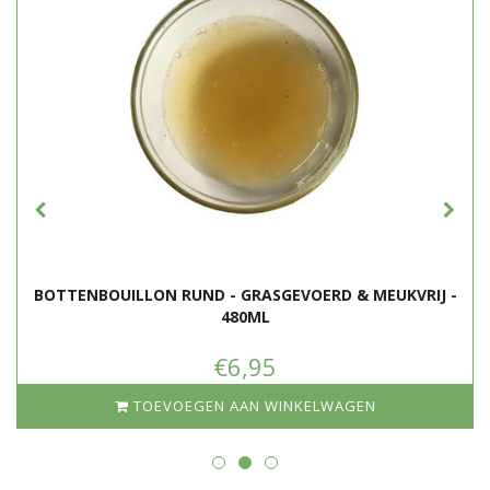
onderdruk, hierdoor kan de erwtensoep uit de darm spuiten.
NL-BIO-01
Nederlandse Landbouw
BOTTENBOUILLON RUND - GRASGEVOERD & MEUKVRIJ -
480ML
€6,95
TOEVOEGEN AAN WINKELWAGEN