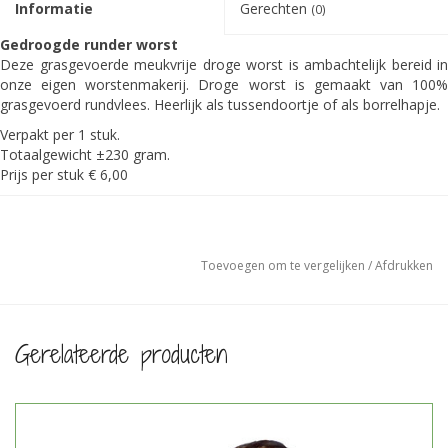
Informatie
Gerechten
(0)
Gedroogde runder worst
Deze grasgevoerde meukvrije droge worst is ambachtelijk bereid in
onze eigen worstenmakerij. Droge worst is gemaakt van 100%
grasgevoerd rundvlees. Heerlijk als tussendoortje of als borrelhapje.
Verpakt per 1 stuk.
Totaalgewicht ±230 gram.
Prijs per stuk € 6,00
Ingrediënten:
100% grasgevoerd rundvlees, varkensdarm, nootmuskaat, witte
peper, ui, gember, piment, kruidnagel, koriander en Keltisch zeezout.
Toevoegen om te vergelijken
/
Afdrukken
Gerelateerde producten