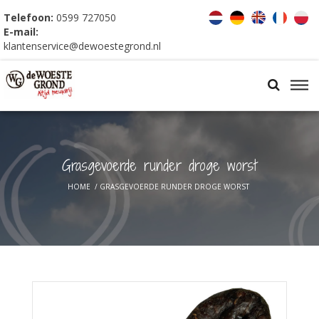
Telefoon:
0599 727050
E-mail:
klantenservice@dewoestegrond.nl
Grasgevoerde runder droge worst
HOME
/
GRASGEVOERDE RUNDER DROGE WORST