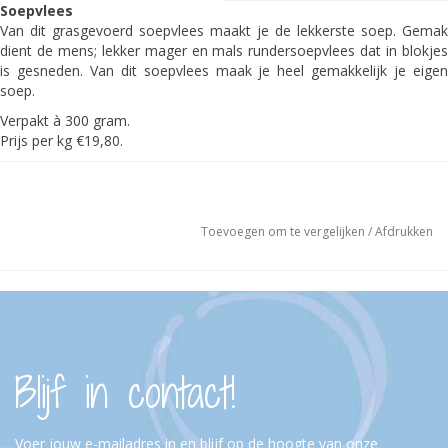
Soepvlees
Van dit grasgevoerd soepvlees maakt je de lekkerste soep. Gemak
dient de mens; lekker mager en mals rundersoepvlees dat in blokjes
is gesneden. Van dit soepvlees maak je heel gemakkelijk je eigen
soep.
Verpakt à 300 gram.
Prijs per kg €19,80.
Ingrediënten:
100% grasgevoerd rundvlees
Bereiding:
Toevoegen om te vergelijken
/
Afdrukken
Haal het soepvlees en gehakt uit de vriezer en laat het in de
koelkast ontdooien.
Doe 1,5 liter water in een soeppan en doe er het soepvlees
erin.
Breng dit aan de kook en laat het ongeveer 2 uur zachtjes
(eventueel op een warmte-verdeelplaatje) koken.
Maak van het gehakt kleine balletjes.
Blijf in contact!
Voeg de gehaktballetjes en de soepgroenten toe. Even roeren
en 10 minuten zachtjes laten koken.
Voer jouw e-mailadres in en blijf op de hoogte van onze