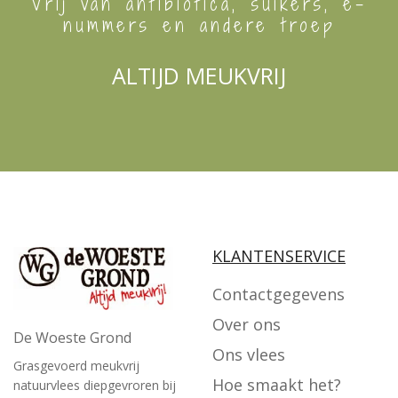
Vrij van antibiotica, suikers, e-
nummers en andere troep
ALTIJD MEUKVRIJ
KLANTENSERVICE
Contactgegevens
Over ons
De Woeste Grond
Ons vlees
Grasgevoerd meukvrij
Hoe smaakt het?
natuurvlees diepgevroren bij