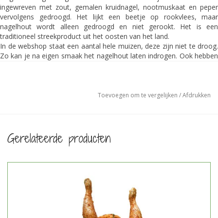
ingewreven met zout, gemalen kruidnagel, nootmuskaat en peper
vervolgens gedroogd. Het lijkt een beetje op rookvlees, maar
nagelhout wordt alleen gedroogd en niet gerookt. Het is een
traditioneel streekproduct uit het oosten van het land.
In de webshop staat een aantal hele muizen, deze zijn niet te droog.
Zo kan je na eigen smaak het nagelhout laten indrogen. Ook hebben
we dungesneden hagelhout in de webshop staan. Heerlijk voor bij de
tapas of bij de borrel.
Verpakt à ±100 gram.
Toevoegen om te vergelijken
/
Afdrukken
Prijs per kg €49,50
Ingrediënten:
100% Grasgevoerd rundvlees, zwarte peper, nootmuskaat,
kruidnagel en Keltisch zeezout.
Gerelateerde producten