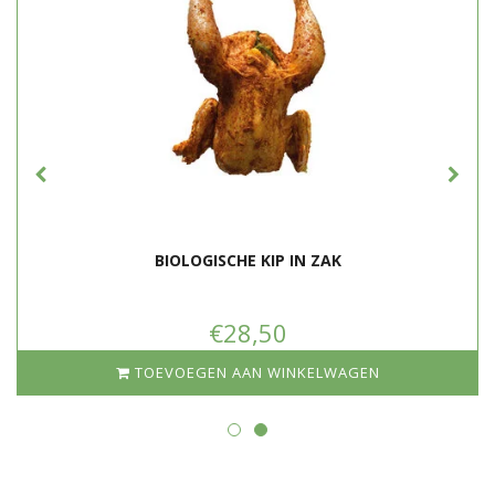
Slachtleeftijd
70 dagen
Uitloopruimte
4m2 per kuiken
Stalverrijking
Strobalen, houtsnippers, zitstokken
Antibioticagebruik
0%
Certificering
SKAL, 3 sterren Beter Leven
Gewicht
± 1,7 kg
BIOLOGISCHE KIP IN ZAK
€28,50
TOEVOEGEN AAN WINKELWAGEN