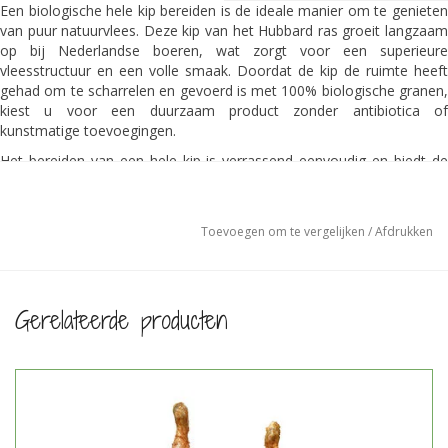
Een biologische hele kip bereiden is de ideale manier om te genieten
van puur natuurvlees. Deze kip van het Hubbard ras groeit langzaam
op bij Nederlandse boeren, wat zorgt voor een superieure
vleesstructuur en een volle smaak. Doordat de kip de ruimte heeft
gehad om te scharrelen en gevoerd is met 100% biologische granen,
kiest u voor een duurzaam product zonder antibiotica of
kunstmatige toevoegingen.
Het bereiden van een hele kip is verrassend eenvoudig en biedt de
authentieke smaak van vroeger. Of u nu kiest voor garing in de oven
of langzaam stoven in een braadpan met wat wijn of bouillon, het
resultaat is altijd een mals en eerlijk stuk vlees. Dit meukvrije
Toevoegen om te vergelijken
/
Afdrukken
Polderhoen voldoet aan de strengste eisen van het Beter Leven
keurmerk en de EKO-normen.
Bij deze online slager staat transparantie voorop. De gehele keten is
in eigen beheer, waardoor de herkomst van uw biologisch vlees altijd
Gerelateerde producten
traceerbaar is. Met een gewicht van circa 1,7 kilo is deze kip zeer
geschikt voor een uitgebreid familiediner waarbij kwaliteit en
dierenwelzijn centraal staan.
Ras
Langzaam groeiend, Hubbard ras
Land van herkomst
Nederland