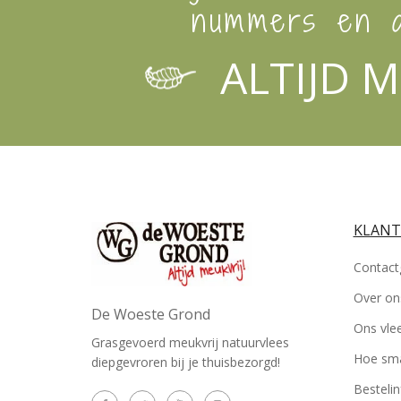
nummers en a
ALTIJD M
KLANT
Contact
Over on
De Woeste Grond
Ons vle
Grasgevoerd meukvrij natuurvlees
Hoe sma
diepgevroren bij je thuisbezorgd!
Besteli