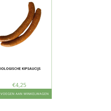
Uitloop
Buiten
Uitloopruimte
4m2 p
Afleidingsmateriaal
Stroba
Droog
Stalverrijking
stofba
Gevoerd met
70% gr
Antibioticagebruik
0%
Licht
Daglic
IOLOGISCHE KIPSAUCIJS
Productbenaming
Biolog
€4,25
Keurmerk
3 ster
EVOEGEN AAN WINKELWAGEN
Gecontroleerd
SKAL