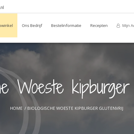
nl
winkel
Ons Bedrijf
Bestelinformatie
Recepten
Mijn A
che Woeste kipburger g
HOME
/
BIOLOGISCHE WOESTE KIPBURGER GLUTENVRIJ