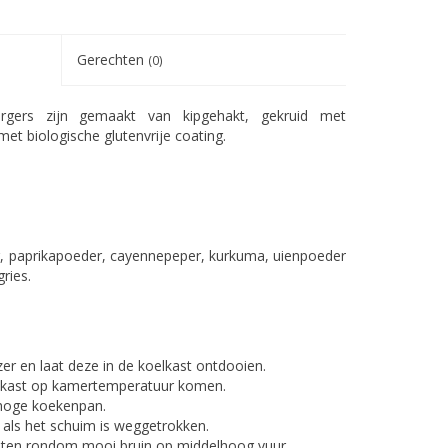
Gerechten
(0)
rgers zijn gemaakt van kipgehakt, gekruid met
et biologische glutenvrije coating.
ing, paprikapoeder, cayennepeper, kurkuma, uienpoeder
ries.
zer en laat deze in de koelkast ontdooien.
oelkast op kamertemperatuur komen.
 hoge koekenpan.
 als het schuim is weggetrokken.
nuten rondom mooi bruin op middelhoog vuur.