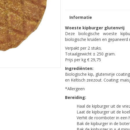
Informatie
Woeste kipburger glutenvrij
Deze biologische woeste kipbu
biologische kruiden en gepaneerd m
Verpakt per 2 stuks.
Totaalgewicht ± 250 gram.
Prijs per kg € 29,75
Ingrediënten:
Biologische kip, glutenvrije coat
en Keltisch zeezout. Coating: maisg
*Allergeen
Bereiding:
Haal de kipburger uit de vrie
Laat de kipburger uit de k
Verhit de roomboter in een
Bak de kipburger in de boter
Bak de kipburger in ± 4 mi