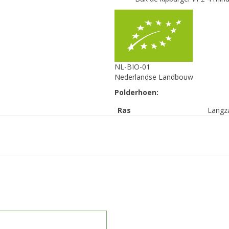
NL-BIO-01
Nederlandse Landbouw
Polderhoen:
Ras
Langz
Land van herkomst
Neder
Slachtleeftijd
70 da
Bezettingsdichtheid
8 dier
(kip/m2)
Bezettingsdichtheid
21 kil
(kg/m2)