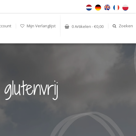
ccount
Mijn Verlanglijst
Zoeken
0 Artikelen - €0,00
lutenvrij