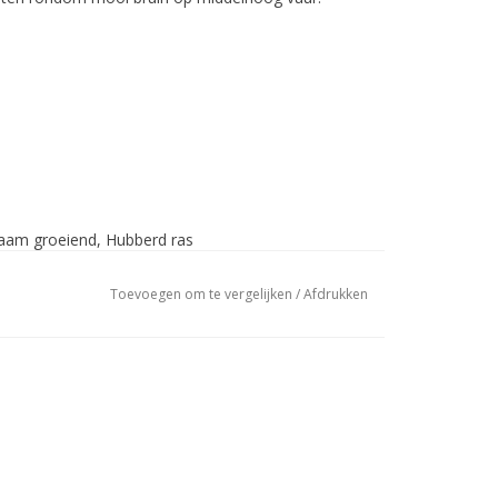
aam groeiend, Hubberd ras
land
Toevoegen om te vergelijken
/
Afdrukken
gen
en
ogram