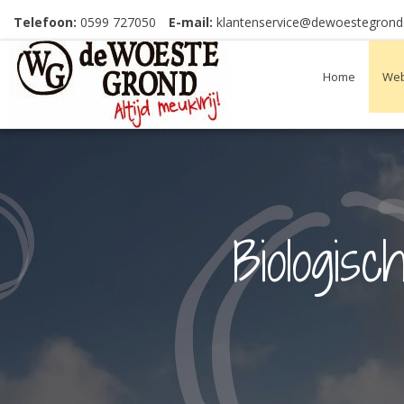
Telefoon:
0599 727050
E-mail:
klantenservice@dewoestegrond.
Home
Web
Biologis