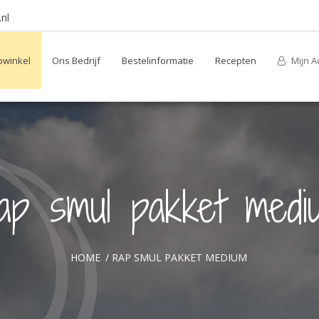
nl
winkel
Ons Bedrijf
Bestelinformatie
Recepten
Mijn A
ap smul pakket medi
HOME
/
RAP SMUL PAKKET MEDIUM