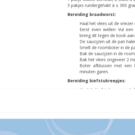
5 pakjes rundergehakt à ± 300 gram
Bereiding braadworst:
Haal het vlees uit de vriezer
Eerst even wellen: Vul een
breng dit tegen de kook aan
De saucijzen uit de pan hal
Smelt de roomboter in de p
Bak de saucijzen in de room
Bak het vlees ongeveer 2 m
Boter afblussen met een 
minuten garen.
Bereiding biefstukreepjes:
Haal de biefstukreepjes uit 
Laat de biefstukreepjes uit
Bestrooi de biefstukreepjes
Verhit de olie in een wokpan
bruin.
Bereiding saucijzen:
Haal het vlees uit de vriezer