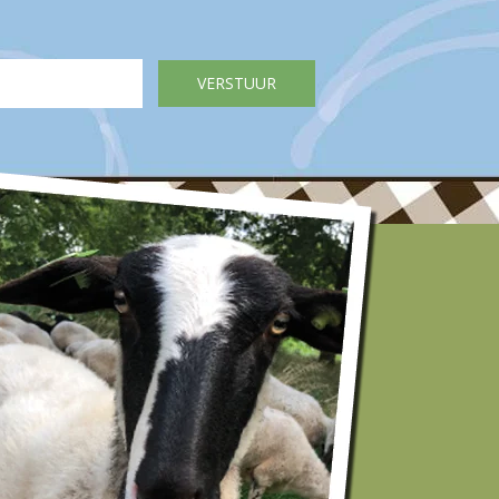
 pan met heet water en doe hierin de saucijzen en
.
en en droogdeppen met een stukje keukenrol.
an.
boter als het schuim is weggetrokken.
inuten rondom bruin op middelhoog vuur.
half kopje water en op een zacht vuurtje nog 10
vriezer en laat deze in de koelkast ontdooien.
e koelkast op kamertemperatuur komen.
an.
roomboter als het schuim is weggetrokken. Bak het
ondom bruin op middelhoog vuur.
half kopje water en op een zacht vuurtje nog 10
urger:
r en laat deze in de koelkast ontdooien.
kast op kamertemperatuur komen.
an.