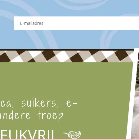
Eerst even wellen: Vul een
breng dit tegen de kook aan
De saucijzen uit de pan hal
Smelt de roomboter in de p
Bak de saucijzen in de room
Bak het vlees ongeveer 2 m
Boter afblussen met een 
minuten garen.
Bereiding rundervinken:
Haal de rundervinken uit de 
Laat de rundervinken uit d
Smelt de roomboter in de p
Bak de rundervinken in de 
vlees ongeveer 2 minuten r
Boter afblussen met een 
ica, suikers, e-
minuten garen.
ndere troep
Bereiding Woeste- en Pittige b
Haal de burger uit de vrieze
Laat de burger uit de koel
EUKVRIJ
Smelt de roomboter in de p