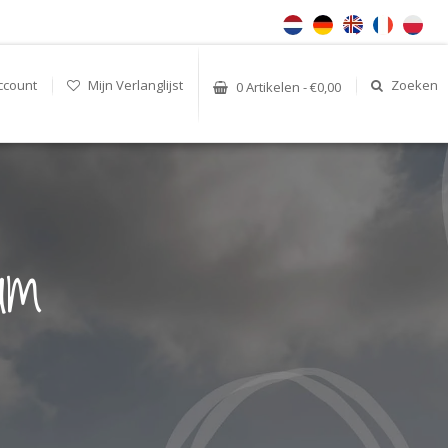
ccount
Mijn Verlanglijst
Zoeken
0 Artikelen - €0,00
um