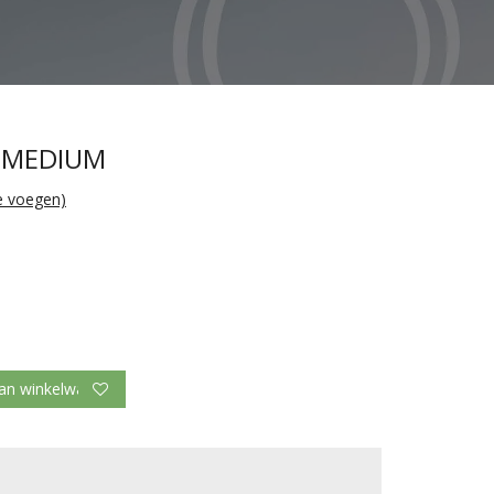
 MEDIUM
te voegen)
d
an winkelwagen