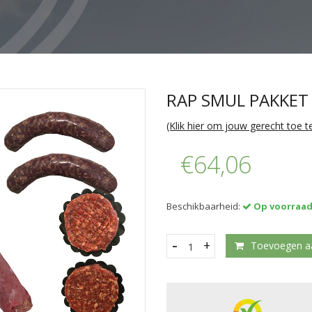
RAP SMUL PAKKET
(Klik hier om jouw gerecht toe 
€64,06
Beschikbaarheid:
Op voorraa
-
+
Toevoegen a