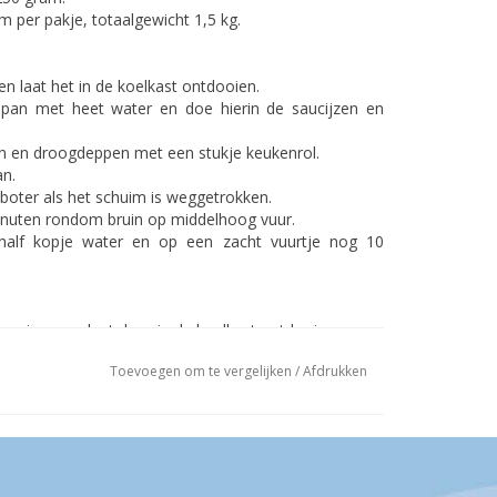
 per pakje, totaalgewicht 1,5 kg.
 en laat het in de koelkast ontdooien.
 pan met heet water en doe hierin de saucijzen en
.
en en droogdeppen met een stukje keukenrol.
an.
boter als het schuim is weggetrokken.
inuten rondom bruin op middelhoog vuur.
half kopje water en op een zacht vuurtje nog 10
de vriezer en laat deze in de koelkast ontdooien.
 de koelkast op kamertemperatuur komen.
Toevoegen om te vergelijken
/
Afdrukken
 met wat peper en zout.
 en bak de biefstukreepjes in 2 minuten aan alle zijde
 en laat het in de koelkast ontdooien.