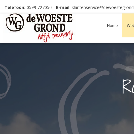
Telefoon:
0599 727050
E-mail:
klantenservice@dewoestegrond.
Home
Web
R