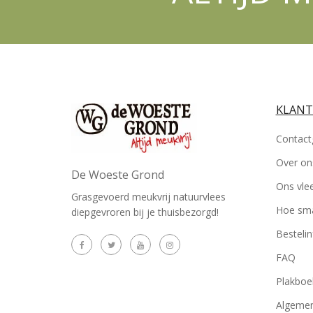
KLANT
Contact
Over on
De Woeste Grond
Ons vle
Grasgevoerd meukvrij natuurvlees
Hoe sma
diepgevroren bij je thuisbezorgd!
Besteli
FAQ
Plakboe
Algemen