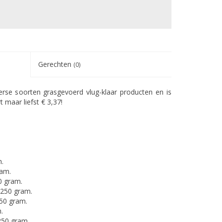
Gerechten
(0)
rse soorten grasgevoerd vlug-klaar producten en is
 maar liefst € 3,37!
m.
ram.
0 gram.
 250 gram.
250 gram.
.
 250 gram.